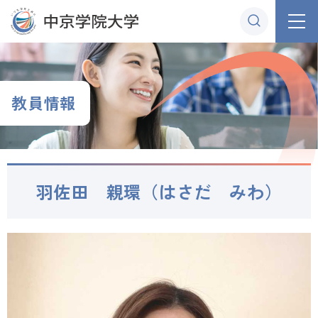
グ
本
ロ
フ
ロ
文
ー
ッ
ー
へ
カ
タ
バ
ル
ー
ル
ナ
へ
教員情報
ナ
ビ
ビ
ゲ
ゲ
ー
ー
シ
羽佐田 親環（はさだ みわ）
シ
ョ
ョ
ン
ン
へ
へ