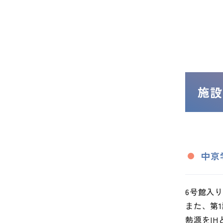
施設
中京
6号館入
また、第
熱源をI