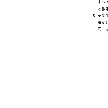
すべ
と教
全学
障が
同一