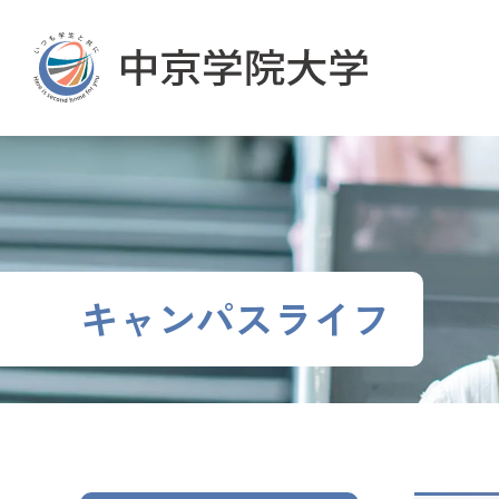
グ
本
ロ
フ
ロ
文
ー
ッ
ー
へ
カ
タ
バ
ル
ー
ル
ナ
へ
ナ
ビ
ビ
ゲ
ゲ
ー
ー
シ
シ
ョ
キャンパスライフ
ョ
ン
ン
へ
へ