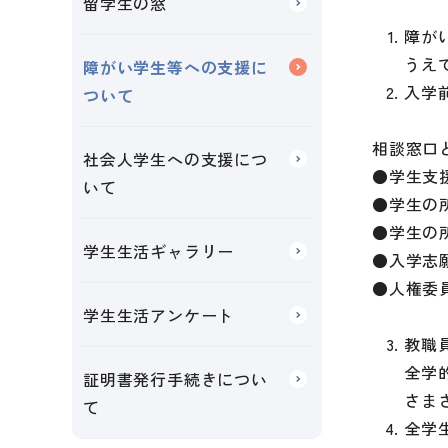
留学生の窓
障が
うえ
障がい学生等への支援に
入学
ついて
相談窓口
社会人学生への支援につ
●学生支
いて
●学生の
●学生の
学生生活ギャラリー
●入学志
●人権委
学生生活アンケート
教職
全学
証明書発行手続きについ
さま
て
全学