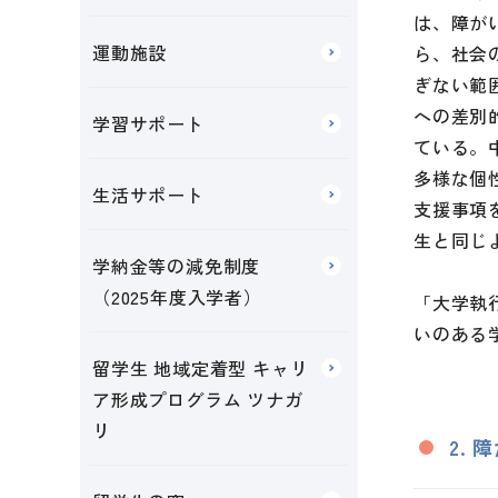
は、障が
運動施設
ら、社会
ぎない範
への差別
学習サポート
ている。
多様な個
生活サポート
支援事項
生と同じ
学納金等の減免制度
（2025年度入学者）
「大学執
いのある
留学生 地域定着型 キャリ
ア形成プログラム ツナガ
リ
2.