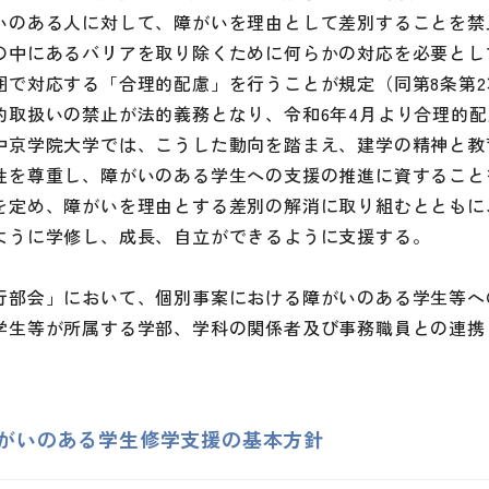
いのある人に対して、障がいを理由として差別することを禁
の中にあるバリアを取り除くために何らかの対応を必要とし
囲で対応する「合理的配慮」を行うことが規定（同第8条第
的取扱いの禁止が法的義務となり、令和6年4月より合理的
中京学院大学では、こうした動向を踏まえ、建学の精神と教
性を尊重し、障がいのある学生への支援の推進に資すること
を定め、障がいを理由とする差別の解消に取り組むとともに
ように学修し、成長、自立ができるように支援する。
行部会」において、個別事案における障がいのある学生等へ
学生等が所属する学部、学科の関係者及び事務職員との連携
 障がいのある学生修学支援の基本方針