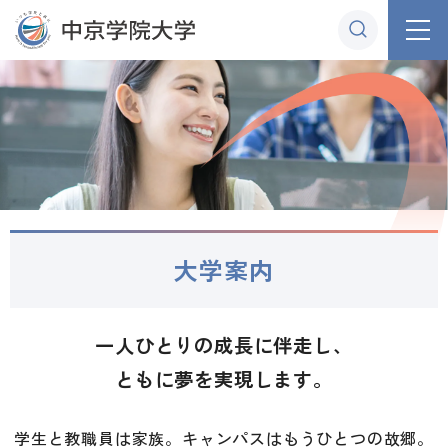
グ
本
ロ
フ
ロ
文
ー
ッ
ー
へ
カ
タ
バ
ル
ー
ル
ナ
へ
ナ
ビ
ビ
ゲ
ゲ
ー
ー
シ
大学案内
シ
ョ
ョ
ン
ン
へ
一人ひとりの成長に伴走し、
へ
ともに夢を実現します。
学生と教職員は家族。キャンパスはもうひとつの故郷。