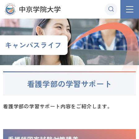
グ
本
ロ
フ
ロ
文
ー
ッ
ー
へ
カ
タ
バ
ル
ー
ル
ナ
へ
キャンパスライフ
ナ
ビ
ビ
ゲ
ゲ
ー
ー
シ
看護学部の学習サポート
シ
ョ
ョ
ン
ン
へ
看護学部の学習サポート内容をご紹介します。
へ