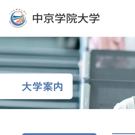
グ
本
ロ
フ
ロ
文
ー
ッ
ー
へ
カ
タ
バ
ル
ー
ル
ナ
へ
ナ
ビ
ビ
ゲ
ゲ
ー
ー
シ
シ
ョ
大学案内
ョ
ン
ン
へ
へ