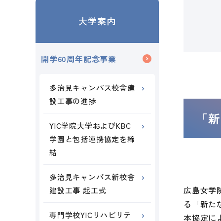
大学案内
開学60周年記念事業
多治見キャンパス校舎建
設工事の進捗
「新
YIC学院大学およびKBC
学園と包括連携協定を締
結
多治見キャンパス新校舎
広島女学
建設工事 起工式
る「新た
専門学校YICリハビリテ
本協定に