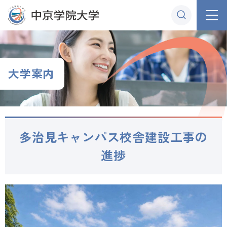
グ
本
ロ
フ
ロ
文
ー
ッ
ー
へ
カ
タ
バ
ル
ー
ル
ナ
へ
大学案内
ナ
ビ
ビ
ゲ
ゲ
ー
ー
シ
多治見キャンパス校舎建設工事の
シ
ョ
ョ
ン
進捗
ン
へ
へ