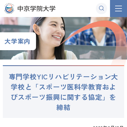
グ
本
ロ
フ
ロ
文
ー
ッ
ー
へ
カ
タ
バ
ル
ー
ル
ナ
へ
大学案内
ナ
ビ
ビ
ゲ
ゲ
ー
ー
シ
専門学校YICリハビリテーション大
シ
ョ
ョ
ン
学校と「スポーツ医科学教育およ
ン
へ
びスポーツ振興に関する協定」を
へ
締結