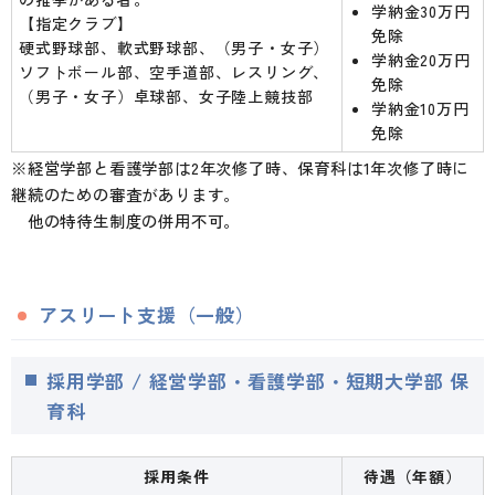
学納金30万円
【指定クラブ】
免除
硬式野球部、軟式野球部、（男子・女子）
学納金20万円
ソフトボール部、空手道部、レスリング、
免除
（男子・女子）卓球部、女子陸上競技部
学納金10万円
免除
※経営学部と看護学部は2年次修了時、保育科は1年次修了時に
継続のための審査があります。
他の特待生制度の併用不可。
アスリート支援（一般）
採用学部 / 経営学部・看護学部・短期大学部 保
育科
採用条件
待遇（年額）