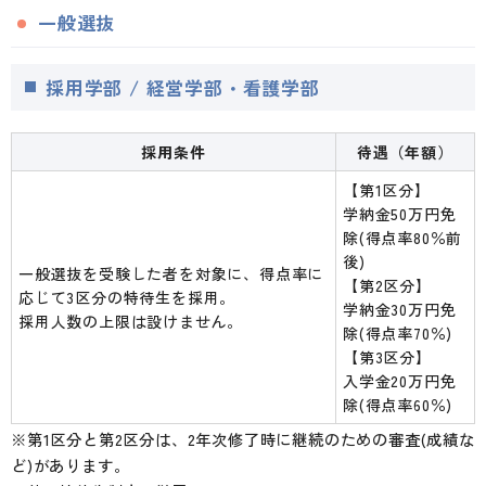
一般選抜
採用学部 / 経営学部・看護学部
採用条件
待遇（年額）
【第1区分】
学納金50万円免
除(得点率80％前
後)
一般選抜を受験した者を対象に、得点率に
【第2区分】
応じて3区分の特待生を採用。
学納金30万円免
採用人数の上限は設けません。
除(得点率70％)
【第3区分】
入学金20万円免
除(得点率60％)
※第1区分と第2区分は、2年次修了時に継続のための審査(成績な
ど)があります。