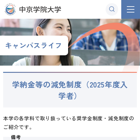
グ
本
ロ
フ
ロ
文
ー
ッ
ー
へ
カ
タ
バ
ル
ー
ル
ナ
へ
キャンパスライフ
ナ
ビ
ビ
ゲ
ゲ
ー
ー
シ
学納金等の減免制度（2025年度入
シ
ョ
ョ
ン
学者）
ン
へ
へ
本学の各学科で取り扱っている奨学金制度・減免制度の
ご紹介です。
備考