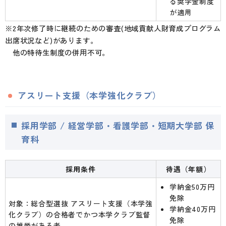
る奨学金制度
が適用
※2年次修了時に継続のための審査(地域貢献人財育成プログラム
出席状況など)があります。
他の特待生制度の併用不可。
アスリート支援（本学強化クラブ）
採用学部 / 経営学部・看護学部・短期大学部 保
育科
採用条件
待遇（年額）
学納金50万円
免除
対象：総合型選抜 アスリート支援（本学強
学納金40万円
化クラブ）の合格者でかつ本学クラブ監督
免除
の推挙がある者。