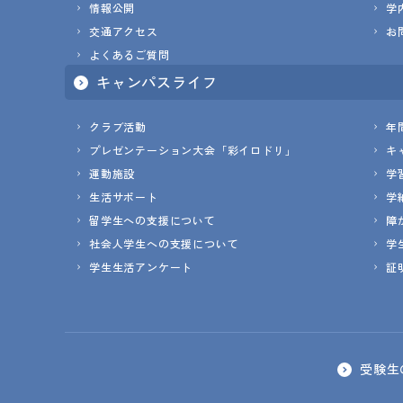
情報公開
学
交通アクセス
お
よくあるご質問
キャンパスライフ
クラブ活動
年
プレゼンテーション大会「彩イロドリ」
キ
運動施設
学
生活サポート
学
留学生への支援について
障
社会人学生への支援について
学
学生生活アンケート
証
受験生