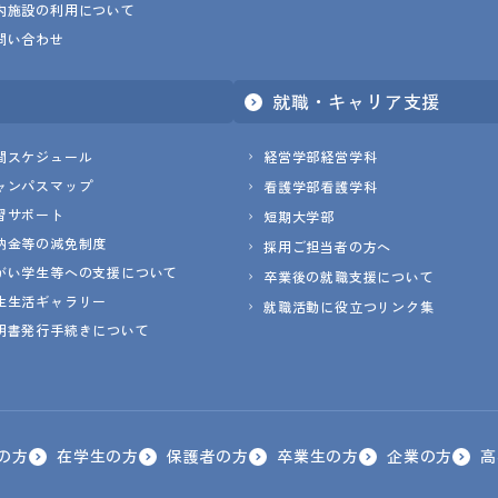
内施設の利用について
問い合わせ
就職・キャリア支援
間スケジュール
経営学部経営学科
ャンパスマップ
看護学部看護学科
習サポート
短期大学部
納金等の減免制度
採用ご担当者の方へ
がい学生等への支援について
卒業後の就職支援について
生生活ギャラリー
就職活動に役立つリンク集
明書発行手続きについて
の方
在学生の方
保護者の方
卒業生の方
企業の方
高