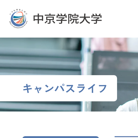
グ
本
ロ
フ
ロ
文
ー
ッ
ー
へ
カ
タ
バ
ル
ー
ル
ナ
へ
ナ
ビ
ビ
ゲ
ゲ
ー
ー
シ
シ
ョ
キャンパスライフ
ョ
ン
ン
へ
へ