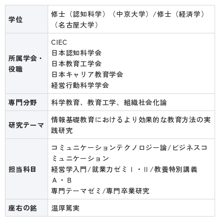
修士（認知科学）（中京大学）/修士（経済学）
学位
（名古屋大学）
CIEC
日本認知科学会
所属学会・
日本教育工学会
役職
日本キャリア教育学会
経営行動科学学会
専門分野
科学教育、教育工学、組織社会化論
情報基礎教育におけるより効果的な教育方法の実
研究テーマ
践研究
コミュニケーションテクノロジー論/ビジネスコ
ミュニケーション
担当科目
経営学入門/就業力ゼミⅠ・Ⅱ/教養特別講義
Ａ・Ｂ
専門テーマゼミ/専門卒業研究
座右の銘
温厚篤実