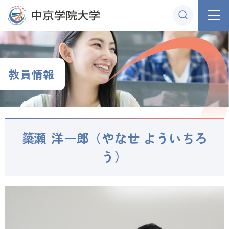
グ
本
ロ
フ
ロ
文
ー
ッ
ー
へ
カ
タ
バ
ル
ー
ル
ナ
へ
教員情報
ナ
ビ
ビ
ゲ
ゲ
ー
ー
シ
簗瀬 洋一郎（やなせ よういちろ
シ
ョ
ョ
ン
う）
ン
へ
へ