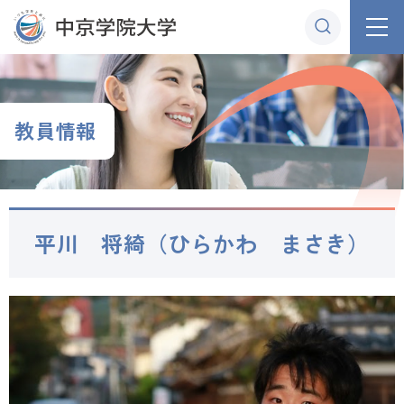
グ
本
ロ
フ
ロ
文
ー
ッ
ー
へ
カ
タ
バ
ル
ー
ル
ナ
へ
教員情報
ナ
ビ
ビ
ゲ
ゲ
ー
ー
シ
平川 将綺（ひらかわ まさき）
シ
ョ
ョ
ン
ン
へ
へ