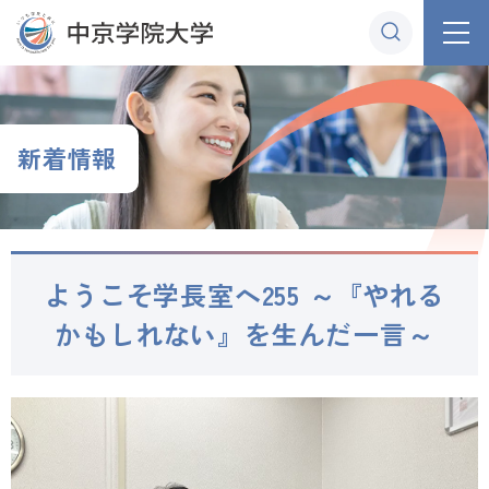
グ
本
ロ
フ
ロ
文
ー
ッ
ー
へ
カ
タ
バ
ル
ー
ル
ナ
へ
新着情報
ナ
ビ
ビ
ゲ
ゲ
ー
ー
シ
ようこそ学長室へ255 ～『やれる
シ
ョ
ョ
ン
かもしれない』を生んだ一言～
ン
へ
へ