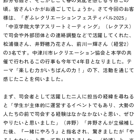
節分も過ぎ、そこかしこで春の気配を感じる今日この
頃。皆さんいかがお過ごしでしょうか。さて今回のお客
様は、「ぎふレクリエーションフェスティバル2025」
「中京学院大学アスリートミーティング」（レクアス）
で司会や外部団体との連絡調整などで活躍してくれた、
松浦嶺さん、井野穂乃花さん、前川一輝さん（経営2）
の3名です。中津川市レクリエーション協会と本学の共
催で行われるこの行事も今年で4年目となりました。テ
ーマ「楽しむ力がいちばんの力！」の下、活動を通じて
感じたことを伺いました。
まず、司会者として活躍した二人に担当の経緯を尋ねる
と「学生が主体的に運営するイベントでもあり、大勢の
人たちの前で司会する経験はなかなかないと思い、ぜひ
やりたいと思いました」（井野）「井野さんが立候補し
た後、『一緒にやろう』と指名され、驚きましたが『や