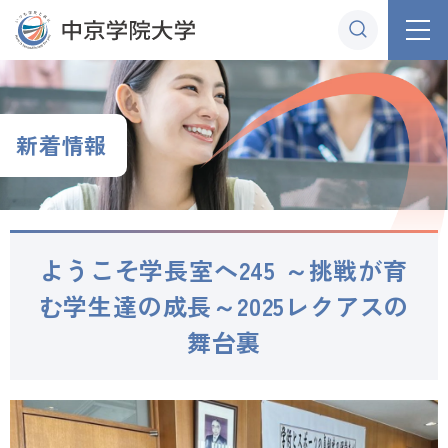
グ
本
ロ
フ
ロ
文
ー
ッ
ー
へ
カ
タ
バ
ル
ー
ル
ナ
へ
新着情報
ナ
ビ
ビ
ゲ
ゲ
ー
ー
シ
ようこそ学長室へ245 ～挑戦が育
シ
ョ
ョ
ン
む学生達の成長～2025レクアスの
ン
へ
舞台裏
へ