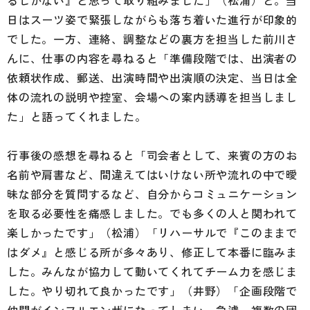
るしかない』と思って取り組みました」（松浦）と。当
日はスーツ姿で緊張しながらも落ち着いた進行が印象的
でした。一方、連絡、調整などの裏方を担当した前川さ
んに、仕事の内容を尋ねると「準備段階では、出演者の
依頼状作成、郵送、出演時間や出演順の決定、当日は全
体の流れの説明や控室、会場への案内誘導を担当しまし
た」と語ってくれました。
行事後の感想を尋ねると「司会者として、来賓の方のお
名前や肩書など、間違えてはいけない所や流れの中で曖
昧な部分を質問するなど、自分からコミュニケーション
を取る必要性を痛感しました。でも多くの人と関われて
楽しかったです」（松浦）「リハーサルで『このままで
はダメ』と感じる所が多々あり、修正して本番に臨みま
した。みんなが協力して動いてくれてチーム力を感じま
した。やり切れて良かったです」（井野）「企画段階で