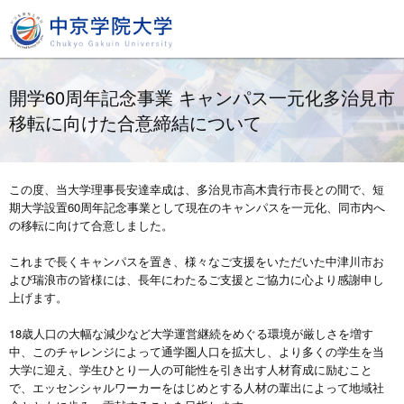
開学60周年記念事業 キャンパス一元化多治見市
移転に向けた合意締結について
この度、当大学理事長安達幸成は、多治見市高木貴行市長との間で、短
期大学設置60周年記念事業として現在のキャンパスを一元化、同市内へ
の移転に向けて合意しました。
これまで長くキャンパスを置き、様々なご支援をいただいた中津川市お
よび瑞浪市の皆様には、長年にわたるご支援とご協力に心より感謝申し
上げます。
18歳人口の大幅な減少など大学運営継続をめぐる環境が厳しさを増す
中、このチャレンジによって通学圏人口を拡大し、より多くの学生を当
大学に迎え、学生ひとり一人の可能性を引き出す人材育成に励むこと
で、エッセンシャルワーカーをはじめとする人材の輩出によって地域社